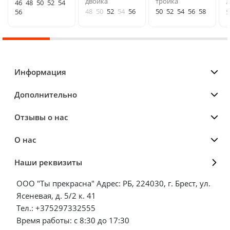
двойка
тройка
46
48
50
52
54
4
48
50
52
54
56
50
52
54
56
58
56
5
Информация
Дополнительно
Отзывы о нас
О нас
Наши реквизиты
ООО "Ты прекрасна" Адрес: РБ, 224030, г. Брест, ул.
Ясеневая, д. 5/2 к. 41
Тел.: +375297332555
Время работы: с 8:30 до 17:30