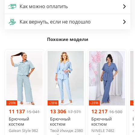
Как можно оплатить
Как вернуть, если не подошло
Похожие модели
-28%
-28%
-28%
-
11 137
13 306
12 217
15 041
17 971
16 500
Брючный
Брючный
Брючный
костюм
костюм
костюм
Galean Style 982
Твой Имидж 2380
NINELE 7482
A