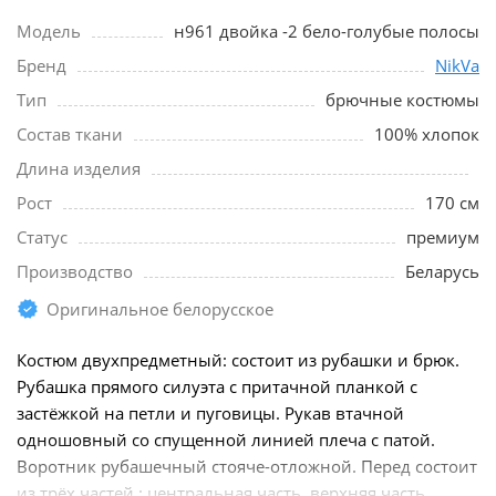
Модель
н961 двойка -2 бело-голубые полосы
Бренд
NikVa
Тип
брючные костюмы
Состав ткани
100% хлопок
Длина изделия
Рост
170 см
Статус
премиум
Производство
Беларусь
Оригинальное белорусское
Костюм двухпредметный: состоит из рубашки и брюк.
Рубашка прямого силуэта с притачной планкой с
застёжкой на петли и пуговицы. Рукав втачной
одношовный со спущенной линией плеча с патой.
Воротник рубашечный стояче-отложной. Перед состоит
из трёх частей : центральная часть ,верхняя часть...