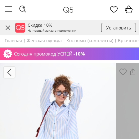
Скидка 10%
Установить
На первый заказ в приложении
Главная
Женская одежда
Костюмы (комплекты)
Брючные
Сегодня промокод УСПЕЙ
-10%