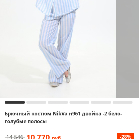
Брючный костюм NikVa н961 двойка -2 бело-
голубые полосы
10 770
14 546
-28%
руб