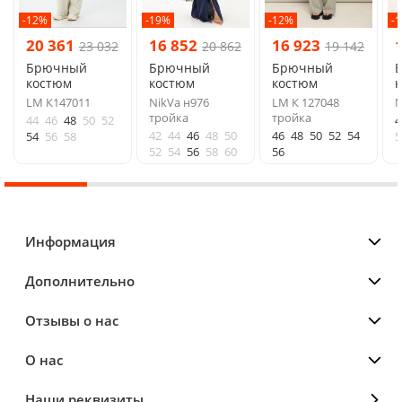
-12%
-19%
-12%
-
20 361
16 852
16 923
23 032
20 862
19 142
Брючный
Брючный
Брючный
костюм
костюм
костюм
LM К147011
NikVa н976
LM К 127048
N
тройка
тройка
44
46
48
50
52
4
42
44
46
48
50
46
48
50
52
54
54
56
58
5
52
54
56
58
60
56
Информация
Дополнительно
Отзывы о нас
О нас
Наши реквизиты