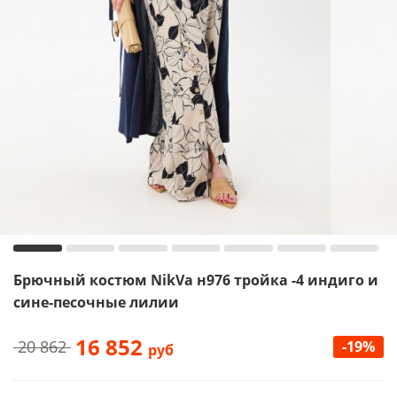
Брючный костюм NikVa н976 тройка -4 индиго и
сине-песочные лилии
16 852
20 862
-19%
руб