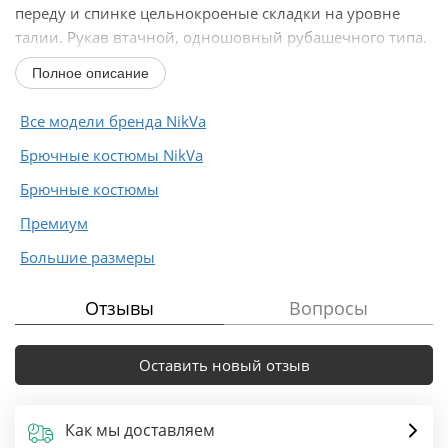
переду и спинке цельнокроеные складки на уровне
талии. Рукав втачной, одношовный рубашечного типа.
По низу рукава пробиты...
Полное описание
Все модели бренда NikVa
Брючные костюмы NikVa
Брючные костюмы
Премиум
Большие размеры
Отзывы
Вопросы
Оставить новый отзыв
Как мы доставляем