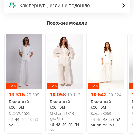
Как вернуть, если не подошло
Похожие модели
-52%
-52%
-52%
-
13 316
10 058
10 642
25 305
19 113
20 224
Брючный
Брючный
Брючный
костюм
костюм
костюм
N.O.W. 1585
MisLana 1313
Kavari 8068
S
двойка
1
42
44
46
48
50
44
46
48
50
52
46
48
50
52
54
4
52
54
56
58
60
56