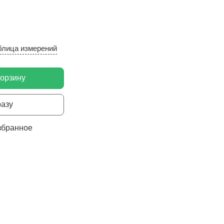
блица измерений
корзину
разу
збранное