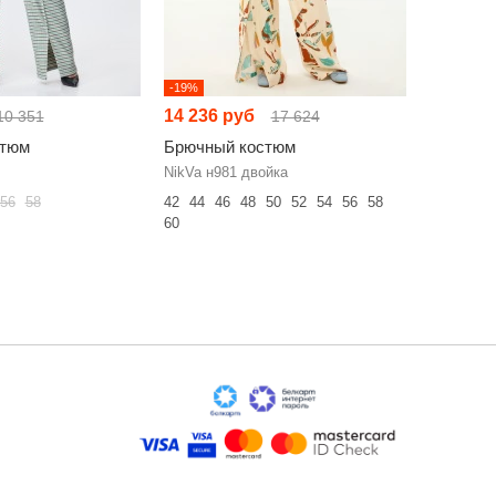
-19%
-12%
14 236 руб
22 538 
10 351
17 624
стюм
Брючный костюм
Брючный
NikVa н981 двойка
LM К6667
56
58
42
44
46
48
50
52
54
56
58
42
44
46
60