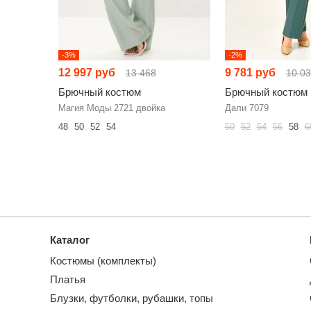
-3%
-2%
12 997 руб
9 781 руб
13 468
10 0
Брючный костюм
Брючный костюм
Магия Моды 2721 двойка
Дали 7079
48
50
52
54
50
52
54
56
58
6
Каталог
Костюмы (комплекты)
Платья
Блузки, футболки, рубашки, топы