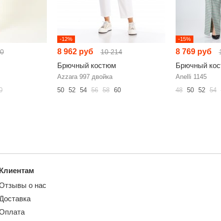
-12%
-15%
8 962 руб
8 769 руб
30
10 214
Брючный костюм
Брючный ко
Azzara 997 двойка
Anelli 1145
0
50
52
54
56
58
60
48
50
52
54
Клиентам
Отзывы о нас
Доставка
Оплата