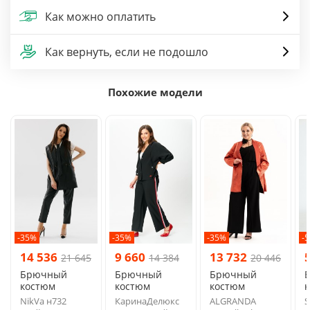
Как можно оплатить
Как вернуть, если не подошло
Похожие модели
-35%
-35%
-35%
-
14 536
9 660
13 732
21 645
14 384
20 446
Брючный
Брючный
Брючный
костюм
костюм
костюм
NikVa н732
КаринаДелюкс
ALGRANDA
S