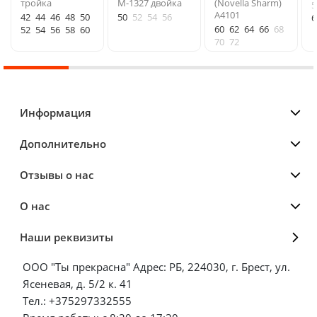
тройка
М-1327 двойка
(Novella Sharm)
5
A4101
42
44
46
48
50
50
52
54
56
6
60
62
64
66
68
52
54
56
58
60
70
72
Информация
Дополнительно
Отзывы о нас
О нас
Наши реквизиты
ООО "Ты прекрасна" Адрес: РБ, 224030, г. Брест, ул.
Ясеневая, д. 5/2 к. 41
Тел.: +375297332555