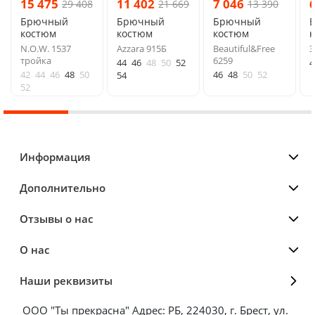
15 475
11 402
7 046
29 408
21 669
13 390
Брючный
Брючный
Брючный
костюм
костюм
костюм
N.O.W. 1537
Azzara 915Б
Beautiful&Free
Э
тройка
6259
44
46
48
50
52
4
42
44
46
48
50
46
48
50
52
54
52
Информация
Дополнительно
Отзывы о нас
О нас
Наши реквизиты
ООО "Ты прекрасна" Адрес: РБ, 224030, г. Брест, ул.