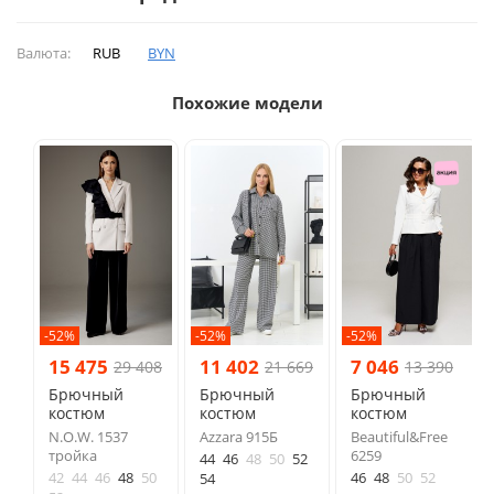
Валюта:
RUB
BYN
Похожие модели
-52%
-52%
-52%
15 475
11 402
7 046
29 408
21 669
13 390
Брючный
Брючный
Брючный
костюм
костюм
костюм
N.O.W. 1537
Azzara 915Б
Beautiful&Free
тройка
6259
44
46
48
50
52
42
44
46
48
50
46
48
50
52
54