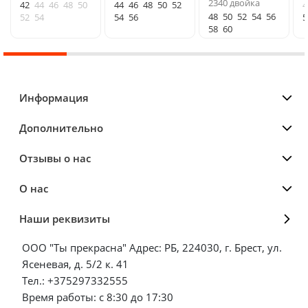
2340 двойка
42
44
46
48
50
44
46
48
50
52
4
48
50
52
54
56
52
54
54
56
5
58
60
Информация
Дополнительно
Отзывы о нас
О нас
Наши реквизиты
ООО "Ты прекрасна" Адрес: РБ, 224030, г. Брест, ул.
Ясеневая, д. 5/2 к. 41
Тел.: +375297332555
Время работы: с 8:30 до 17:30