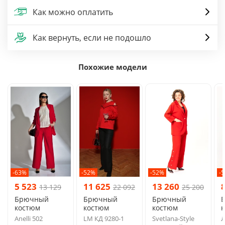
Как можно оплатить
Как вернуть, если не подошло
Похожие модели
-63%
-52%
-52%
-
5 523
11 625
13 260
13 129
22 092
25 200
Брючный
Брючный
Брючный
костюм
костюм
костюм
Anelli 502
LM КД 9280-1
Svetlana-Style
Л