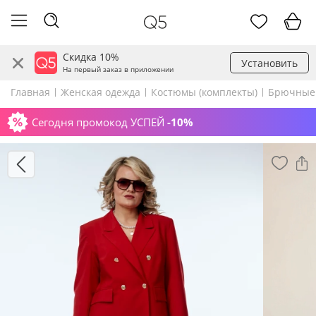
Скидка 10%
Установить
На первый заказ в приложении
Главная
Женская одежда
Костюмы (комплекты)
Брючные
Сегодня промокод УСПЕЙ
-10%