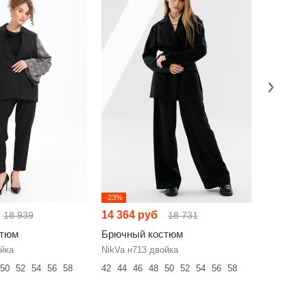
-23%
-4%
14 364 руб
16 469 
18 939
18 731
стюм
Брючный костюм
Брючный
йка
NikVa н713 двойка
SILVERSP
50
52
54
56
58
42
44
46
48
50
52
54
56
58
42
44
46