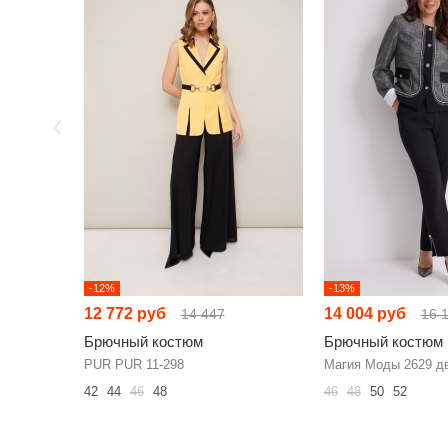
-12%
-13%
12 772 руб
14 004 руб
14 447
16 
Брючный костюм
Брючный костюм
PUR PUR 11-298
Магия Моды 2629 д
42
44
46
48
46
48
50
52