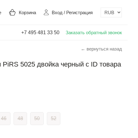
е
Корзина
Вход
/
Регистрация
+7 495 481 33 50
Заказать обратный звонок
← вернуться назад
PiRS 5025 двойка черный с ID товара
46
48
50
52