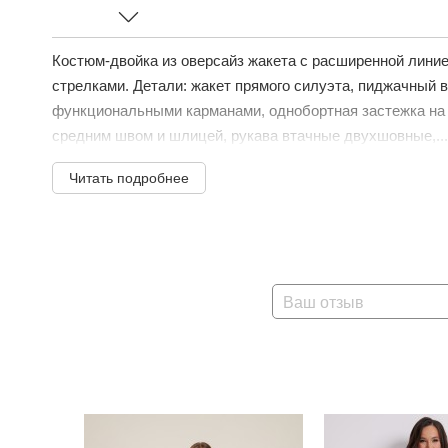
Костюм-двойка из оверсайз жакета с расширенной лини
стрелками. Детали: жакет прямого силуэта, пиджачный 
функциональными карманами, однобортная застежка на п
средним швом и шлицей, рукава втачные двухшовные,...
Читать подробнее
Ваш отзыв