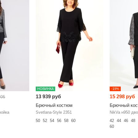
НОВИНКА
-19%
13 939 руб
15 298 руб
105
Брючный костюм
Брючный ко
войка
Svetlana-Style 2351
NikVa н950 дво
50
52
54
56
58
60
42
44
46
48
60