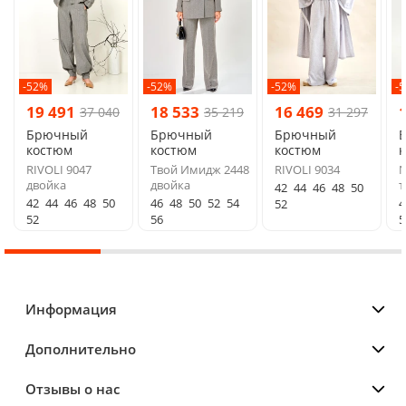
-52%
-52%
-52%
-
19 491
18 533
16 469
37 040
35 219
31 297
Брючный
Брючный
Брючный
костюм
костюм
костюм
RIVOLI 9047
Твой Имидж 2448
RIVOLI 9034
N
двойка
двойка
т
42
44
46
48
50
42
44
46
48
50
46
48
50
52
54
4
52
52
56
5
Информация
Дополнительно
Отзывы о нас