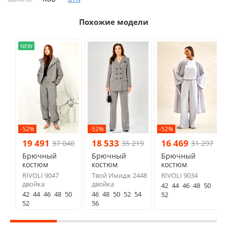
Похожие модели
NEW
-52%
-52%
-52%
19 491
18 533
16 469
37 040
35 219
31 297
Брючный
Брючный
Брючный
костюм
костюм
костюм
RIVOLI 9047
Твой Имидж 2448
RIVOLI 9034
двойка
двойка
42
44
46
48
50
42
44
46
48
50
46
48
50
52
54
52
52
56