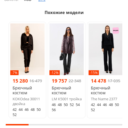
Похожие модели
-7%
-12%
-15%
15 280
19 757
14 478
16 479
22 348
17 035
Брючный
Брючный
Брючный
костюм
костюм
костюм
KOKOdea 30011
LM К5001 тройка
The Name 2377
двойка
46
48
50
52
54
42
44
46
48
50
42
44
46
48
50
56
52
52