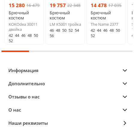
15 280
19 757
14 478
16 479
22 348
17 035
Брючный
Брючный
Брючный
костюм
костюм
костюм
KOKOdea 30011
LM К5001 тройка
The Name 2377
S
двойка
1
46
48
50
52
54
42
44
46
48
50
42
44
46
48
50
4
56
52
52
Информация
Дополнительно
Отзывы о нас
О нас
Наши реквизиты