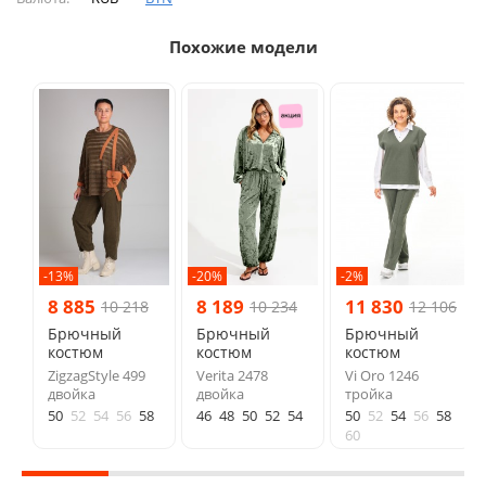
Похожие модели
-13%
-20%
-2%
8 885
8 189
11 830
10 218
10 234
12 106
Брючный
Брючный
Брючный
костюм
костюм
костюм
ZigzagStyle 499
Verita 2478
Vi Oro 1246
двойка
двойка
тройка
50
52
54
56
58
46
48
50
52
54
50
52
54
56
58
60