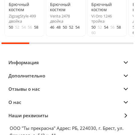
Брючный
Брючный
Брючный
костюм
костюм
костюм
ZigzagStyle 499
Verita 2478
Vi Oro 1246
V
двойка
двойка
тройка
д
50
52
54
56
58
46
48
50
52
54
50
52
54
56
58
5
60
6
Информация
Дополнительно
Отзывы о нас
О нас
Наши реквизиты
ООО "Ты прекрасна" Адрес: РБ, 224030, г. Брест, ул.