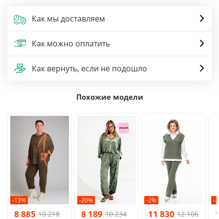
Как мы доставляем
Как можно оплатить
Как вернуть, если не подошло
Похожие модели
-13%
-20%
-2%
-
8 885
8 189
11 830
10 218
10 234
12 106