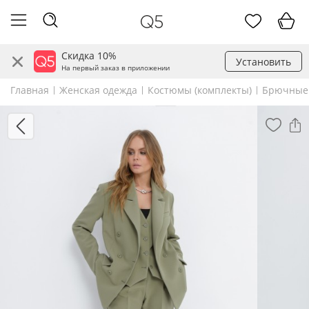
Скидка 10%
Установить
На первый заказ в приложении
Главная
Женская одежда
Костюмы (комплекты)
Брючные