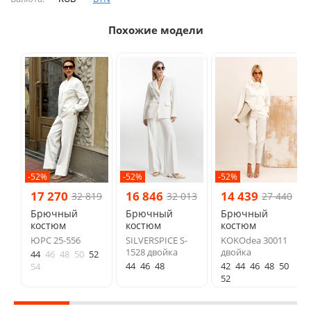
Похожие модели
-52%
-52%
-52%
17 270
16 846
14 439
32 819
32 013
27 440
Брючный
Брючный
Брючный
костюм
костюм
костюм
ЮРС 25-556
SILVERSPICE S-
KOKOdea 30011
1528 двойка
двойка
44
46
48
50
52
44
46
48
42
44
46
48
50
54
52