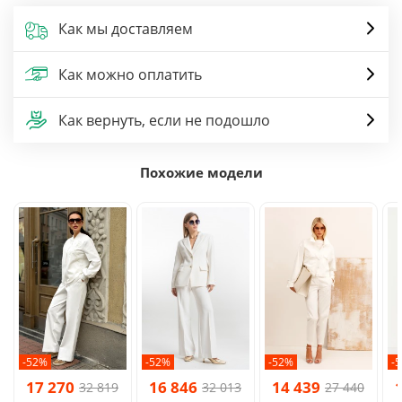
Как мы доставляем
Как можно оплатить
Как вернуть, если не подошло
Похожие модели
-52%
-52%
-52%
-
17 270
16 846
14 439
32 819
32 013
27 440