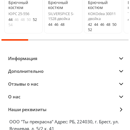
Брючный
Брючный
Брючный
костюм
костюм
костюм
ЮРС 25-556
SILVERSPICE S-
KOKOdea 30011
T
1528 двойка
двойка
44
46
48
50
52
4
44
46
48
42
44
46
48
50
54
52
Информация
Дополнительно
Отзывы о нас
О нас
Наши реквизиты
ООО "Ты прекрасна" Адрес: РБ, 224030, г. Брест, ул.
Ясеневая, д. 5/2 к. 41