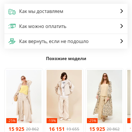
Как мы доставляем
Как можно оплатить
Как вернуть, если не подошло
Похожие модели
-25%
-19%
-25%
-
15 925
16 151
15 925
20 862
19 655
20 862