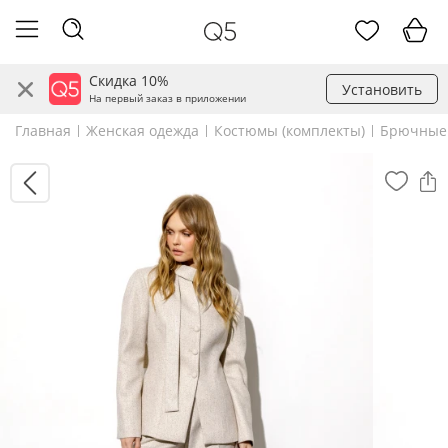
Скидка 10%
Установить
На первый заказ в приложении
Главная
Женская одежда
Костюмы (комплекты)
Брючные