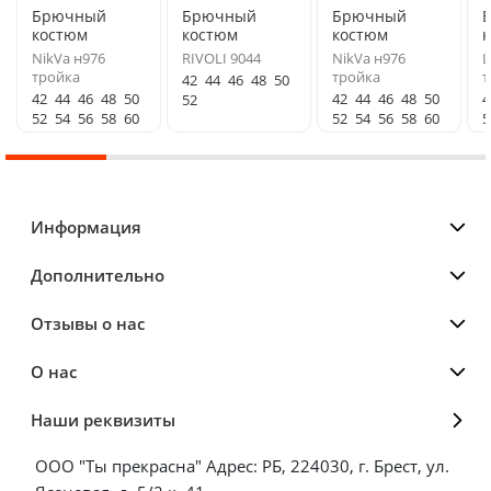
Брючный
Брючный
Брючный
костюм
костюм
костюм
NikVa н976
RIVOLI 9044
NikVa н976
L
тройка
тройка
т
42
44
46
48
50
42
44
46
48
50
42
44
46
48
50
4
52
52
54
56
58
60
52
54
56
58
60
5
Информация
Дополнительно
Отзывы о нас
О нас
Наши реквизиты
ООО "Ты прекрасна" Адрес: РБ, 224030, г. Брест, ул.