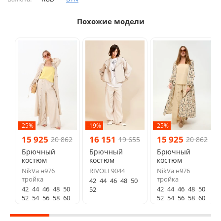
Похожие модели
-25%
-19%
-25%
15 925
16 151
15 925
20 862
19 655
20 862
Брючный
Брючный
Брючный
костюм
костюм
костюм
NikVa н976
RIVOLI 9044
NikVa н976
тройка
тройка
42
44
46
48
50
42
44
46
48
50
42
44
46
48
50
52
52
54
56
58
60
52
54
56
58
60