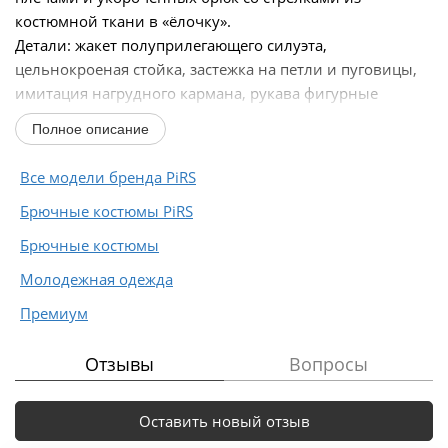
костюмной ткани в «ёлочку».
Детали: жакет полуприлегающего силуэта,
цельнокроеная стойка, застежка на петли и пуговицы,
имитация нагрудного кармана, рукава фигурные
длинные с верхним швом и объемными...
Полное описание
Все модели бренда PiRS
Брючные костюмы PiRS
Брючные костюмы
Молодежная одежда
Премиум
Отзывы
Вопросы
Оставить новый отзыв