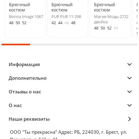
Брючный
Брючный
Брючный
костюм
костюм
костюм
Bonna Image 1067
PUR PUR 11-298
Магия Моды 2722
N
двойка
д
48
50
52
42
44
46
48
48
50
52
54
4
5
Информация
Дополнительно
Отзывы о нас
О нас
Наши реквизиты
ООО "Ты прекрасна" Адрес: РБ, 224030, г. Брест, ул.