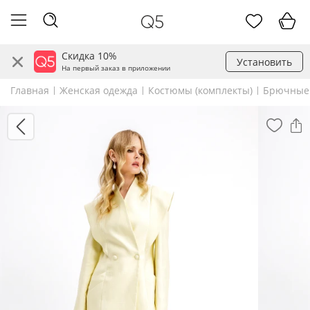
Скидка 10%
Установить
На первый заказ в приложении
Главная
Женская одежда
Костюмы (комплекты)
Брючные