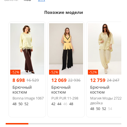
Похожие модели
-52%
-52%
-52%
8 698
12 069
12 759
16 529
22 936
24 247
Брючный
Брючный
Брючный
костюм
костюм
костюм
Bonna Image 1067
PUR PUR 11-298
Магия Моды 2722
двойка
48
50
52
42
44
46
48
48
50
52
54