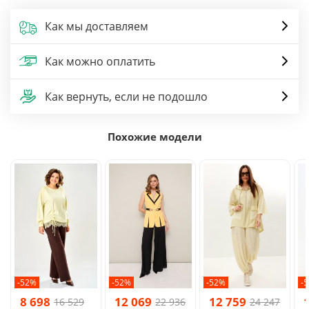
Как мы доставляем
Как можно оплатить
Как вернуть, если не подошло
Похожие модели
-52%
-52%
-52%
-
8 698
12 069
12 759
16 529
22 936
24 247