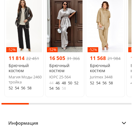
-52%
-52%
-52%
-
11 814
16 505
11 568
22 451
31 366
21 984
Брючный
Брючный
Брючный
костюм
костюм
костюм
Магия Моды 2460
ЮРС 25-564
Jurimex 3448
P
тройка
44
46
48
50
52
52
54
56
58
4
52
54
56
58
54
56
58
Информация