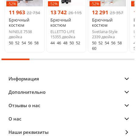
-52%
-52%
-52%
-
11 963
13 742
12 291
22 734
26 115
23 357
Брючный
Брючный
Брючный
костюм
костюм
костюм
NINELE 7538
ELLETTO LIFE
Svetlana-Style
L
двойка
15355 двойка
2339 двойка
т
50
52
54
56
58
44
46
48
50
52
50
52
54
56
58
4
60
5
Информация
Дополнительно
Отзывы о нас
О нас
Наши реквизиты