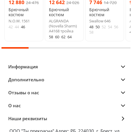
12 880
12 642
7 746
24 476
24 026
14 720
Брючный
Брючный
Брючный
костюм
костюм
костюм
N.O.W. 1561
ALGRANDA
Swallow 646
A
(Novella Sharm)
д
42
44
46
48
50
52
54
56
A4168 тройка
4
58
58
60
62
64
Информация
Дополнительно
Отзывы о нас
О нас
Наши реквизиты
ООО "Ты прекрасна" Адрес: РБ, 224030, г. Брест, ул.