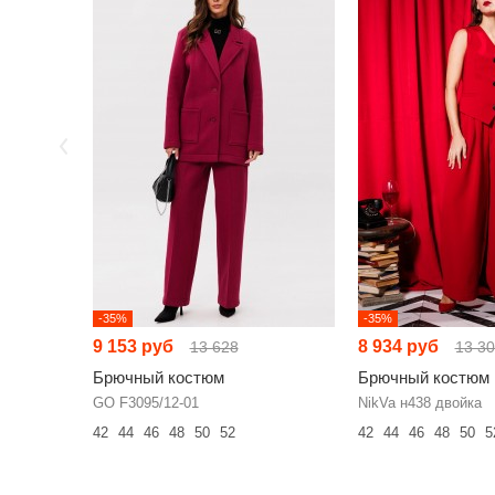
-35%
-35%
9 153 руб
8 934 руб
13 628
13 3
Брючный костюм
Брючный костюм
GO F3095/12-01
NikVa н438 двойка
42
44
46
48
50
52
42
44
46
48
50
5