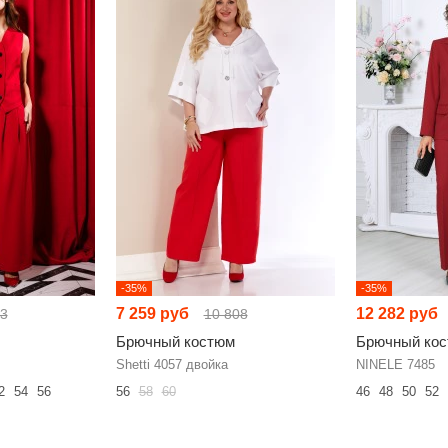
-35%
-35%
7 259 руб
12 282 руб
03
10 808
Брючный костюм
Брючный ко
Shetti 4057 двойка
NINELE 7485
2
54
56
56
58
60
46
48
50
52