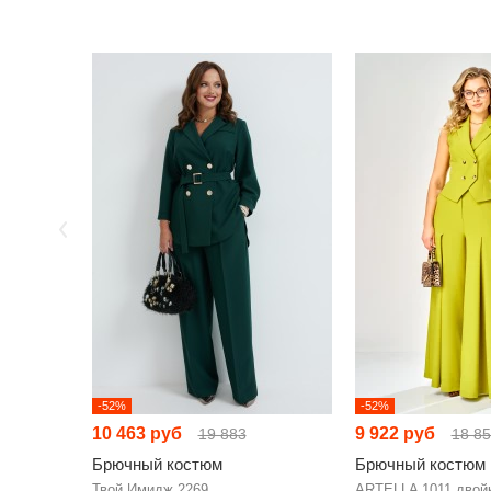
-52%
-52%
10 463 руб
9 922 руб
19 883
18 8
Брючный костюм
Брючный костюм
Твой Имидж 2269
ARTELLA 1011 двой