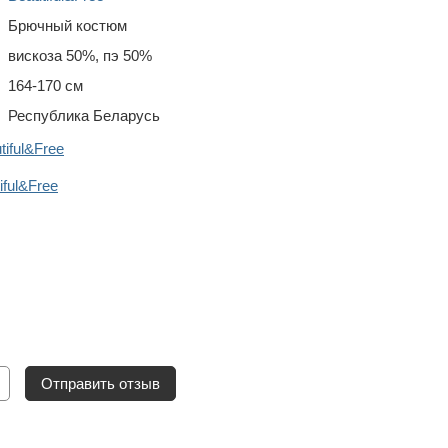
Брючный костюм
вискоза 50%, пэ 50%
164-170 см
Республика Беларусь
iful&Free
ful&Free
Отправить отзыв