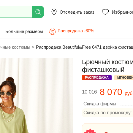
Отследить заказ
Избранно
Распродажа -60%
Большие размеры
чные костюмы
>
Распродажа Beautiful&Free 6471 двойка фист
Брючный костюм 
фисташковый
РАСПРОДАЖА
МГНОВЕН
8 070
10 016
руб
Скидка фирмы:
Скидка по промокоду: