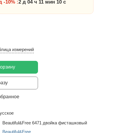
 -10% :
2 д 04 ч 11 мин 09 с
блица измерений
корзину
разу
збранное
усское
Beautiful&Free 6471 двойка фисташковый
Beautiful&Free