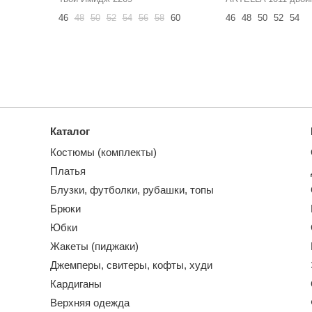
46
48
50
52
54
56
58
60
46
48
50
52
54
Каталог
Костюмы (комплекты)
Платья
Блузки, футболки, рубашки, топы
Брюки
Юбки
Жакеты (пиджаки)
Джемперы, свитеры, кофты, худи
Кардиганы
Верхняя одежда