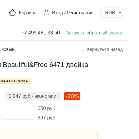
е
Корзина
Вход
/
Регистрация
+7 495 481 33 50
Заказать обратный звонок
ашковый
← вернуться назад
Beautiful&Free 6471 двойка
НАЯ ОТПРАВКА
-20%
1 947
руб
- экономии!
1 050
руб
897
руб