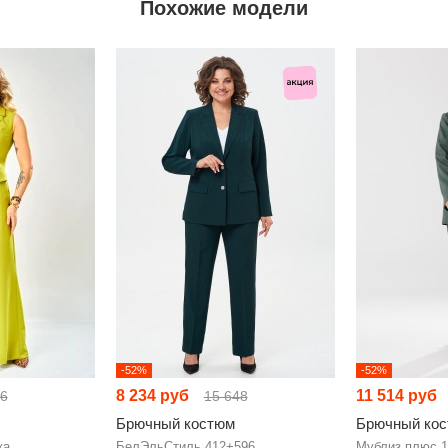
Похожие модели
-52%
-52%
8 234 руб
11 514 руб
56
15 648
Брючный костюм
Брючный ко
ка
БелЭльСтиль 412+596
Мублиз плюс 1