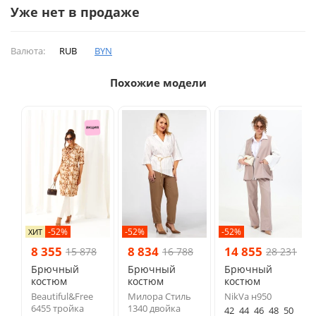
Уже нет в продаже
Валюта:
RUB
BYN
Похожие модели
-52%
-52%
-52%
ХИТ
8 355
8 834
14 855
15 878
16 788
28 231
Брючный
Брючный
Брючный
костюм
костюм
костюм
Beautiful&Free
Милора Стиль
NikVa н950
6455 тройка
1340 двойка
42
44
46
48
50