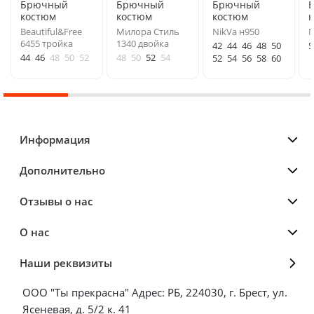
Брючный
Брючный
Брючный
костюм
костюм
костюм
Beautiful&Free
Милора Стиль
NikVa н950
N
6455 тройка
1340 двойка
42
44
46
48
50
5
44
46
48
50
52
48
50
52
54
52
54
56
58
60
Информация
Дополнительно
Отзывы о нас
О нас
Наши реквизиты
ООО "Ты прекрасна" Адрес: РБ, 224030, г. Брест, ул.
Ясеневая, д. 5/2 к. 41