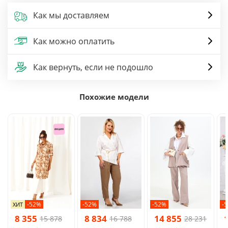
Как мы доставляем
Как можно оплатить
Как вернуть, если не подошло
Похожие модели
-52%
-52%
-52%
-
ХИТ
8 355
8 834
14 855
15 878
16 788
28 231