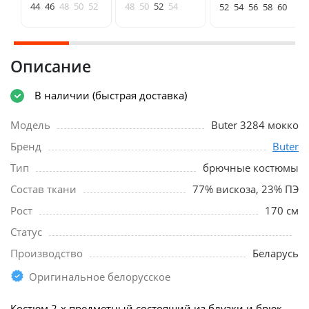
44
46
48
50
52
48
50
52
54
52
54
56
58
60
Описание
В наличии (быстрая доставка)
Модель
Buter 3284 мокко
Бренд
Buter
Тип
брючные костюмы
Состав ткани
77% вискоза, 23% ПЭ
Рост
170 см
Статус
Производство
Беларусь
Оригинальное белорусское
Костюм 2-х предметный состоящий из блузки и брюк.