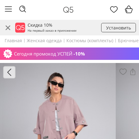
Скидка 10%
Установить
На первый заказ в приложении
Главная
Женская одежда
Костюмы (комплекты)
Брючные
Сегодня промокод УСПЕЙ
-10%