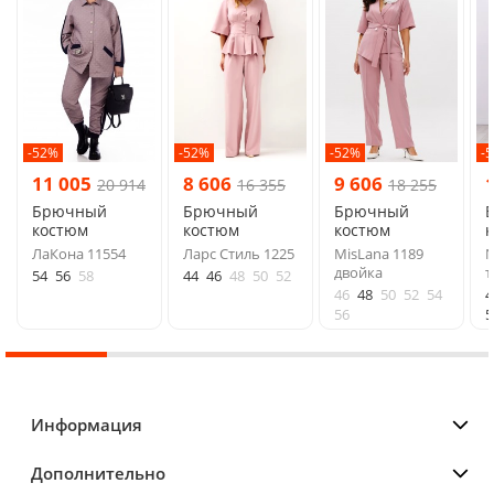
-52%
-52%
-52%
-
11 005
8 606
9 606
20 914
16 355
18 255
Брючный
Брючный
Брючный
костюм
костюм
костюм
ЛаКона 11554
Ларс Стиль 1225
MisLana 1189
N
двойка
т
54
56
58
44
46
48
50
52
46
48
50
52
54
4
56
5
Информация
Дополнительно