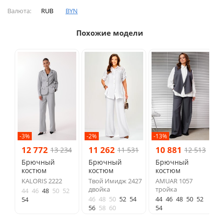
Валюта:
RUB
BYN
Похожие модели
-3%
-2%
-13%
12 772
11 262
10 881
13 234
11 531
12 513
Брючный
Брючный
Брючный
костюм
костюм
костюм
KALORIS 2222
Твой Имидж 2427
AMUAR 1057
двойка
тройка
44
46
48
50
52
46
48
50
52
54
44
46
48
50
52
54
56
58
60
54