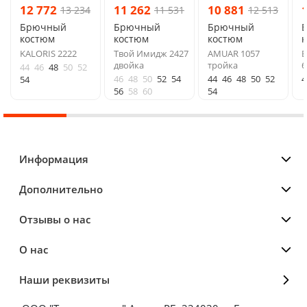
12 772
11 262
10 881
13 234
11 531
12 513
Брючный
Брючный
Брючный
костюм
костюм
костюм
KALORIS 2222
Твой Имидж 2427
AMUAR 1057
B
двойка
тройка
6
44
46
48
50
52
46
48
50
52
54
44
46
48
50
52
4
54
56
58
60
54
Информация
Дополнительно
Отзывы о нас
О нас
Наши реквизиты