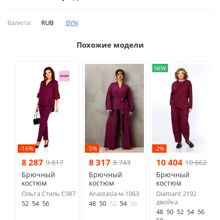
Валюта:
RUB
BYN
Похожие модели
NEW
-16%
-5%
-2%
8 287
8 317
10 404
9 817
8 743
10 662
Брючный
Брючный
Брючный
костюм
костюм
костюм
Ольга Стиль С987
Anastasia м-1063
Diamant 2192
двойка
52
54
56
48
50
52
54
56
48
50
52
54
56