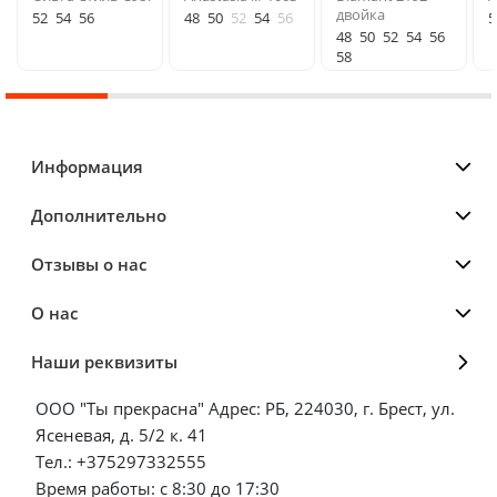
двойка
52
54
56
48
50
52
54
56
5
48
50
52
54
56
58
Информация
Дополнительно
Отзывы о нас
О нас
Наши реквизиты
ООО "Ты прекрасна" Адрес: РБ, 224030, г. Брест, ул.
Ясеневая, д. 5/2 к. 41
Тел.: +375297332555
Время работы: с 8:30 до 17:30