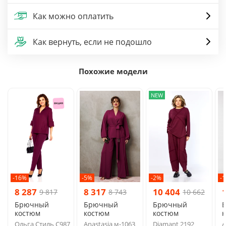
Как можно оплатить
Как вернуть, если не подошло
Похожие модели
NEW
-16%
-5%
-2%
-
8 287
8 317
10 404
9 817
8 743
10 662
Брючный
Брючный
Брючный
костюм
костюм
костюм
Ольга Стиль С987
Anastasia м-1063
Diamant 2192
A