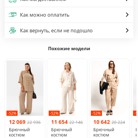
Как можно оплатить
Как вернуть, если не подошло
Похожие модели
-52%
-52%
-52%
-
12 069
11 654
10 642
22 936
22 146
20 224
Брючный
Брючный
Брючный
костюм
костюм
костюм