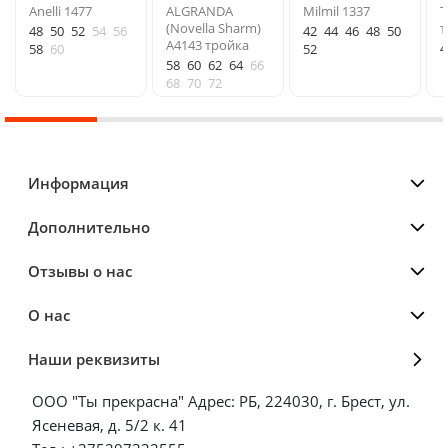
Anelli 1477
ALGRANDA
Milmil 1337
Т
(Novella Sharm)
т
48
50
52
54
56
42
44
46
48
50
A4143 тройка
4
58
60
52
58
60
62
64
66
68
70
72
Информация
Дополнительно
Отзывы о нас
О нас
Наши реквизиты
ООО "Ты прекрасна" Адрес: РБ, 224030, г. Брест, ул.
Ясеневая, д. 5/2 к. 41