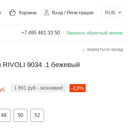
е
Корзина
Вход
/
Регистрация
+7 495 481 33 50
Заказать обратный звонок
← вернуться назад
 RIVOLI 9034 .1 бежевый
-13%
1 891
руб
- экономии!
уб
48
50
52