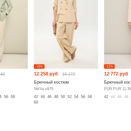
-19%
-12%
12 258 руб
12 772 руб
142
15 172
Брючный костюм
Брючный ко
NikVa н979
PUR PUR 11-3
4
56
58
42
44
46
48
50
52
54
56
58
42
44
46
48
60