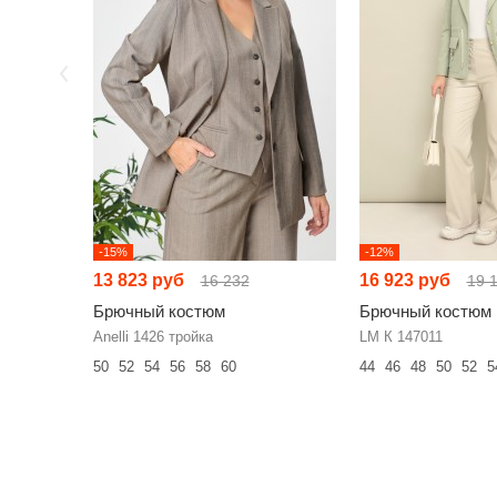
-15%
-12%
13 823 руб
16 923 руб
16 232
19 
Брючный костюм
Брючный костюм
Anelli 1426 тройка
LM К 147011
50
52
54
56
58
60
44
46
48
50
52
5