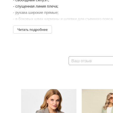
- спущенная линия плеча;
- рукава широкие прямые;
- в боковых швах карманы и шлевки для съемного пояса
- борта и горловина обработаны притачными планками;
Читать подробнее
- пояс входит в комплект.
Брюки:
- свободные, прямого силуэта;
- средняя посадка;
- по бокам ...
Ваш отзыв