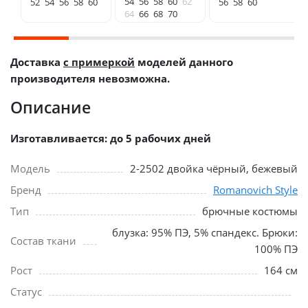
54
56
58
60
62
52
54
56
58
60
56
58
60
64
66
68
70
Доставка
с примеркой
моделей данного
производителя невозможна.
Описание
Изготавливается: до 5 рабочих дней
Модель
2-2502 двойка чёрный, бежевый
Бренд
Romanovich Style
Тип
брючные костюмы
блузка: 95% ПЭ, 5% спандекс. Брюки:
Состав ткани
100% ПЭ
Рост
164 см
Статус