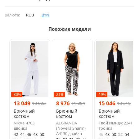
Валюта:
RUB
BYN
Похожие модели
-30%
-21%
-19%
13 049
8 976
15 046
18 022
11 204
18 310
Брючный
Брючный
Брючный
костюм
костюм
костюм
NikVa н703
ALGRANDA
Твой Имидж 2241
двойка
(Novella Sharm)
тройка
A4130 двойка
42
44
46
48
50
46
48
50
52
54