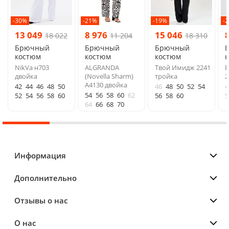
-30%
-21%
-19%
-
13 049
8 976
15 046
18 022
11 204
18 310
Брючный
Брючный
Брючный
костюм
костюм
костюм
NikVa н703
ALGRANDA
Твой Имидж 2241
Б
двойка
(Novella Sharm)
тройка
2
A4130 двойка
42
44
46
48
50
46
48
50
52
54
4
54
56
58
60
62
52
54
56
58
60
56
58
60
5
64
66
68
70
Информация
Дополнительно
Отзывы о нас
О нас