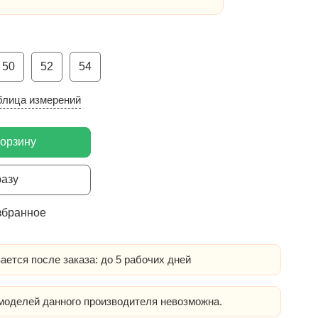
50
52
54
блица измерений
корзину
разу
збранное
ается после заказа: до 5 рабочих дней
оделей данного производителя невозможна.