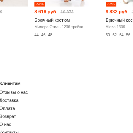
-52%
-52%
8 616 руб
9 832 руб
29
16 373
Брючный костюм
Брючный ко
Милора Стиль 1236 тройка
Aleza 1306
44
46
48
50
52
54
56
Клиентам
Отзывы о нас
Доставка
Оплата
Возврат
О нас
Контакты