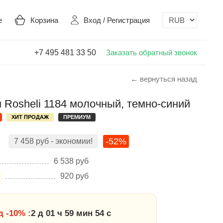
е
Корзина
Вход
/
Регистрация
+7 495 481 33 50
Заказать обратный звонок
← вернуться назад
Rosheli 1184 молочный, темно-синий
ХИТ ПРОДАЖ
ПРЕМИУМ
-52%
7 458
руб
- экономии!
6 538
руб
920
руб
 -10% :
2 д 01 ч 59 мин 53 с