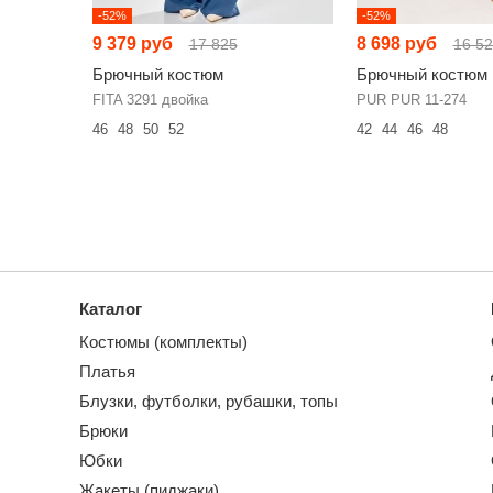
-52%
-52%
9 379 руб
8 698 руб
17 825
16 5
Брючный костюм
Брючный костюм
FITA 3291 двойка
PUR PUR 11-274
46
48
50
52
42
44
46
48
Каталог
Костюмы (комплекты)
Платья
Блузки, футболки, рубашки, топы
Брюки
Юбки
Жакеты (пиджаки)