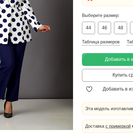
Выберите размер:
44
46
48
Таблица размеров
Та
Добавить в 
Купить с
Добавить в и
Эта модель изготавлив
Доставка
с примеркой
м