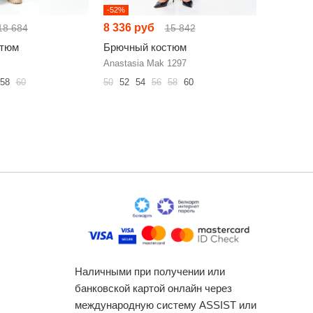
-52%
-52%
8 336 руб
10 355 
18 684
15 842
стюм
Брючный костюм
Брючный
Anastasia Mak 1297
NINELE 6
58
60
50
52
54
56
58
60
46
48
50
Наличными при получении или
банковской картой онлайн через
международную систему ASSIST или