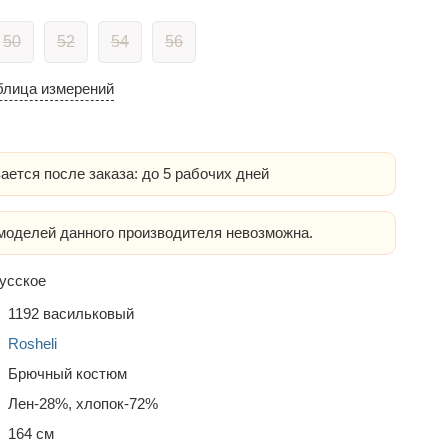
50
52
54
56
блица измерений
ается после заказа: до 5 рабочих дней
оделей данного производителя невозможна.
усское
1192 васильковый
Rosheli
Брючный костюм
Лен-28%, хлопок-72%
164 см