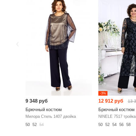
-3%
9 348 руб
12 912 руб
13 
Брючный костюм
Брючный костюм
Милора Стиль 1407 двойка
NINELE 7517 тройка
50
52
54
50
52
54
56
58