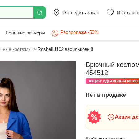
Отследить заказ
Избранно
Распродажа -50%
Большие размеры
чные костюмы
>
Rosheli 1192 васильковый
Брючный костюм 
454512
АКЦИЯ: ИДЕАЛЬНЫЙ МОМЕ
Нет в продаже
Акция де
Выберите размер: