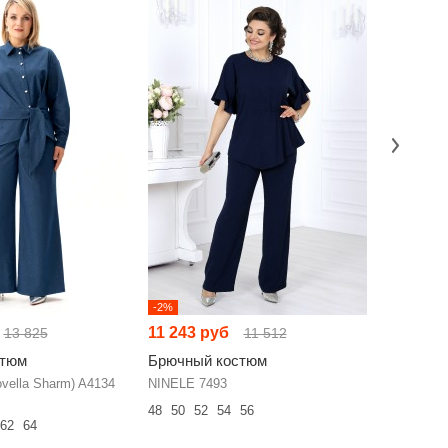
-2%
-18%
11 243 руб
9 244 р
13 825
11 512
стюм
Брючный костюм
Брючный
ella Sharm) A4134
NINELE 7493
БелЭльСт
48
50
52
54
56
44
46
48
62
64