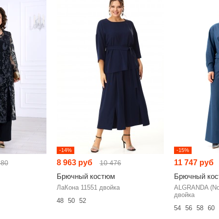
-14%
-15%
8 963 руб
11 747 руб
380
10 476
Брючный костюм
Брючный ко
ЛаКона 11551 двойка
ALGRANDA (Nov
двойка
48
50
52
54
56
58
60