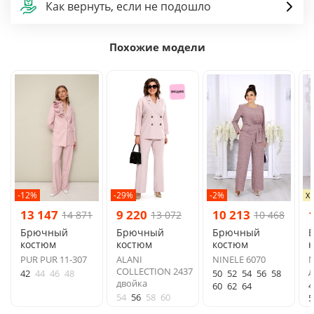
Как вернуть, если не подошло
Похожие модели
-12%
-29%
-2%
Х
13 147
9 220
10 213
14 871
13 072
10 468
Брючный
Брючный
Брючный
костюм
костюм
костюм
PUR PUR 11-307
ALANI
NINELE 6070
N
COLLECTION 2437
д
42
44
46
48
50
52
54
56
58
двойка
4
60
62
64
54
56
58
60
5