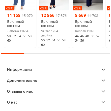
-28%
-28%
-28%
-
11 158
12 866
8 669
15 070
17 376
11 708
Брючный
Брючный
Брючный
костюм
костюм
костюм
ЛаКона 11654
Vi Oro 1284
Rosheli 1199
A
двойка
50
52
54
56
58
44
46
48
50
52
5
50
52
54
56
58
60
54
56
6
60
Информация
Дополнительно
Отзывы о нас
О нас