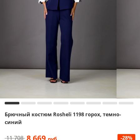
Брючный костюм Rosheli 1198 горох, темно-
синий
8 669
11 708
-28%
руб