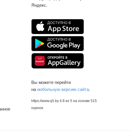
Яндекс.
Вы можете перейти
на
мобильную версию сайта
.
https://www.q5.by
4.8
из
5
на основе
515
оценок.
анное