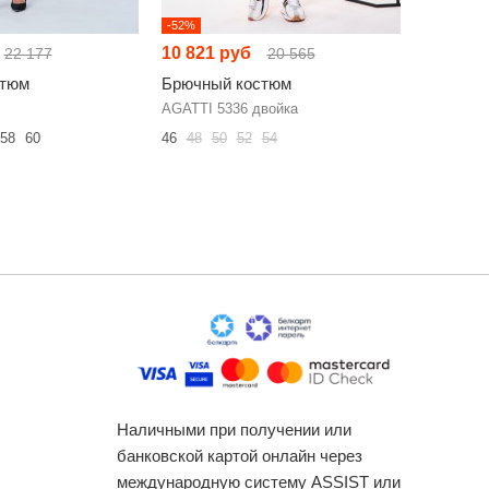
-52%
-52%
10 821 руб
10 597 
22 177
20 565
стюм
Брючный костюм
Брючный
AGATTI 5336 двойка
LM М1270
58
60
46
48
50
52
54
44
46
48
Наличными при получении или
банковской картой онлайн через
международную систему ASSIST или