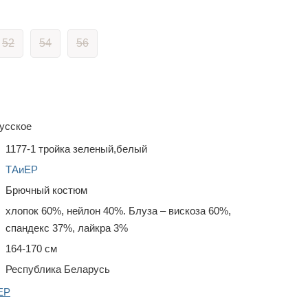
52
54
56
усское
1177-1 тройка зеленый,белый
ТAиЕР
Брючный костюм
хлопок 60%, нейлон 40%. Блуза – вискоза 60%,
спандекс 37%, лайкра 3%
164-170 см
Республика Беларусь
ЕР