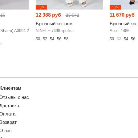
-52%
-52%
12 388 руб
11 670 руб
616
23 542
Брючный костюм
Брючный ко
Sharm) A3994-2
NINELE 7498 тройка
Anelli 1486
50
52
54
56
58
50
52
54
56
8
Клиентам
Отзывы о нас
Доставка
Оплата
Возврат
О нас