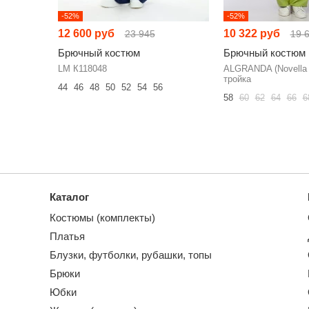
-52%
-52%
12 600 руб
10 322 руб
23 945
19 
Брючный костюм
Брючный костюм
LM К118048
ALGRANDA (Novella 
тройка
44
46
48
50
52
54
56
58
60
62
64
66
6
Каталог
Костюмы (комплекты)
Платья
Блузки, футболки, рубашки, топы
Брюки
Юбки