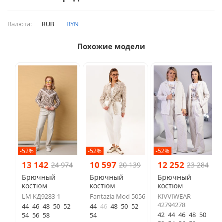
Валюта:
RUB
BYN
Похожие модели
-52%
-52%
-52%
13 142
10 597
12 252
24 974
20 139
23 284
Брючный
Брючный
Брючный
костюм
костюм
костюм
LM КД9283-1
Fantazia Mod 5056
KIVVIWEAR
42794278
44
46
48
50
52
44
46
48
50
52
42
44
46
48
50
54
56
58
54