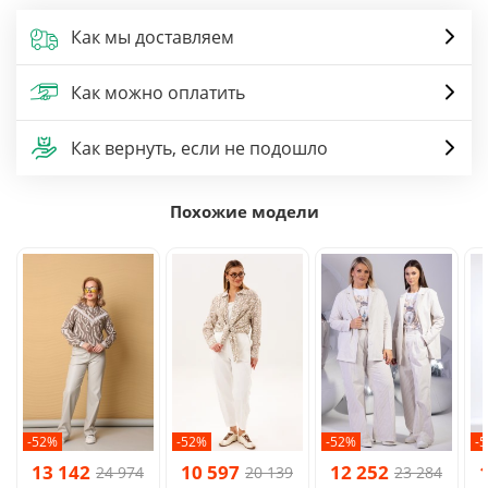
Как мы доставляем
Как можно оплатить
Как вернуть, если не подошло
Похожие модели
-52%
-52%
-52%
-
13 142
10 597
12 252
24 974
20 139
23 284