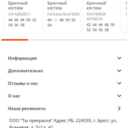
Брючный
Брючный
Брючный
костюм
костюм
костюм
LM КД9283-1
Fantazia Mod 5056
KIVVIWEAR
М
42794278
1
44
46
48
50
52
44
46
48
50
52
42
44
46
48
50
4
54
56
58
54
52
54
56
58
5
Информация
Дополнительно
Отзывы о нас
О нас
Наши реквизиты
ООО "Ты прекрасна" Адрес: РБ, 224030, г. Брест, ул.
Ясеневая, д. 5/2 к. 41