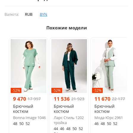
Валюта:
RUB
BYN
Похожие модели
-52%
-52%
-52%
9 470
11 536
11 670
17 997
21 923
22 177
Брючный
Брючный
Брючный
костюм
костюм
костюм
Bonna Image 1046
Ларс Стиль 1202
Мода Юрс 2961
тройка
48
50
52
46
48
50
52
44
46
48
50
52