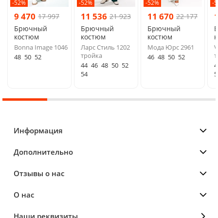
-52%
-52%
-52%
-
9 470
11 536
11 670
17 997
21 923
22 177
Брючный
Брючный
Брючный
костюм
костюм
костюм
Bonna Image 1046
Ларс Стиль 1202
Мода Юрс 2961
V
тройка
т
48
50
52
46
48
50
52
44
46
48
50
52
4
54
5
Информация
Дополнительно
Отзывы о нас
О нас
Наши реквизиты