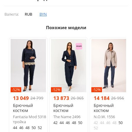
Валюта:
RUB
BYN
Похожие модели
-52%
-52%
-52%
13 049
13 873
14 184
24 799
26 365
26 956
Брючный
Брючный
Брючный
костюм
костюм
костюм
Fantazia Mod 5318
The Name 2496
N.O.W. 1556
тройка
42
44
46
48
50
42
44
46
48
50
44
46
48
50
52
52