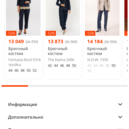
-52%
-52%
-52%
-
13 049
13 873
14 184
24 799
26 365
26 956
Брючный
Брючный
Брючный
костюм
костюм
костюм
Fantazia Mod 5318
The Name 2496
N.O.W. 1556
L
тройка
д
42
44
46
48
50
42
44
46
48
50
44
46
48
50
52
4
52
Информация
Дополнительно