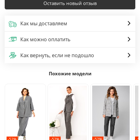
Оставить новый отзыв
Как мы доставляем
Как можно оплатить
Как вернуть, если не подошло
Похожие модели
-52%
-52%
-52%
-