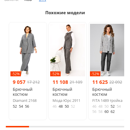
Похожие модели
-52%
-52%
-52%
9 057
11 108
11 625
17 212
21 109
22 092
Брючный
Брючный
Брючный
костюм
костюм
костюм
Diamant 2168
Мода Юрс 2911
FITA 1489 тройка
52
54
56
46
48
50
52
46
48
50
52
54
56
58
60
62