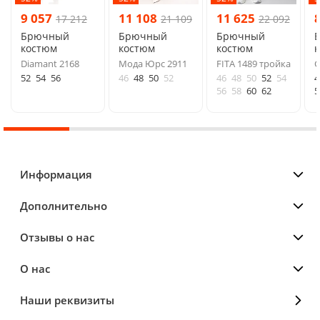
9 057
11 108
11 625
17 212
21 109
22 092
Брючный
Брючный
Брючный
костюм
костюм
костюм
Diamant 2168
Мода Юрс 2911
FITA 1489 тройка
G
52
54
56
46
48
50
52
46
48
50
52
54
4
56
58
60
62
5
Информация
Дополнительно
Отзывы о нас
О нас
Наши реквизиты