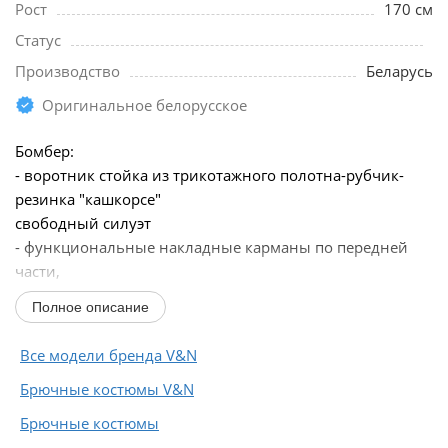
Рост
170 см
Статус
Производство
Беларусь
Оригинальное белорусское
Бомбер:
- воротник стойка из трикотажного полотна-рубчик-
резинка "кашкорсе"
свободный силуэт
- функциональные накладные карманы по передней
части,
- рукав спущенный на манжете
Полное описание
- застёжка на металлическую разъемную молнию,
- рукав одношовный, со спущенным плечом,
Все модели бренда V&N
- манжет и низ по спинке...
Брючные костюмы V&N
Брючные костюмы