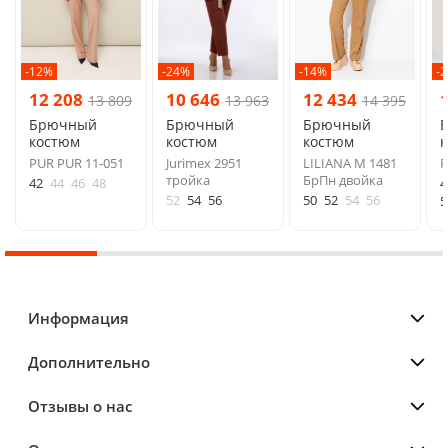
-12%
-24%
-14%
-
12 208
10 646
12 434
13 809
13 963
14 395
Брючный
Брючный
Брючный
костюм
костюм
костюм
PUR PUR 11-051
Jurimex 2951
LILIANA М 1481
F
тройка
БрПн двойка
42
44
46
48
4
52
54
56
50
52
54
56
5
Информация
Дополнительно
Отзывы о нас