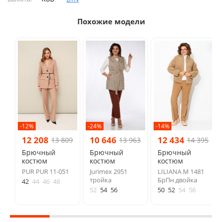
Похожие модели
-12%
-24%
-14%
12 208
10 646
12 434
13 809
13 963
14 395
Брючный
Брючный
Брючный
костюм
костюм
костюм
PUR PUR 11-051
Jurimex 2951
LILIANA М 1481
тройка
БрПн двойка
42
44
46
48
52
54
56
50
52
54
56