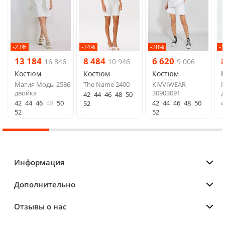
-23%
-24%
-28%
-
13 184
8 484
6 620
16 846
10 946
9 006
Костюм
Костюм
Костюм
Магия Моды 2586
The Name 2400
KIVVIWEAR
M
двойка
30903091
д
42
44
46
48
50
42
44
46
48
50
42
44
46
48
50
4
52
52
52
Информация
Дополнительно
Отзывы о нас