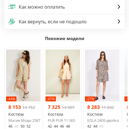
Как можно оплатить
Как вернуть, если не подошло
Похожие модели
-44%
-47%
-27%
-
8 153
7 325
8 283
13 752
13 007
11 032
Костюм
Костюм
Костюм
Магия Моды 2587
PUR PUR 11-365
EOLA 2409 двойка
M
д
46
48
50
52
42
44
46
48
42
44
46