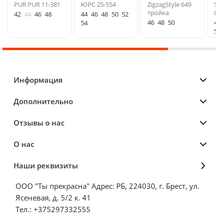
PUR PUR 11-381
ЮРС 25-554
ZigzagStyle 649
S
тройка
8
42
44
46
48
44
46
48
50
52
46
48
50
4
54
5
Информация
Дополнительно
Отзывы о нас
О нас
Наши реквизиты
ООО "Ты прекрасна" Адрес: РБ, 224030, г. Брест, ул.
Ясеневая, д. 5/2 к. 41
Тел.: +375297332555