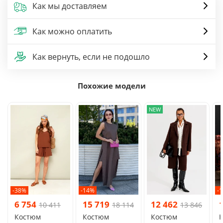
Как мы доставляем
Как можно оплатить
Как вернуть, если не подошло
Похожие модели
NEW
-38%
-14%
-
6 754
15 719
12 462
10 411
18 114
13 846
Костюм
Костюм
Костюм