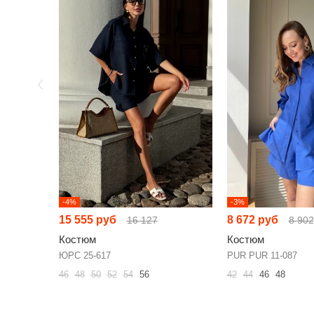
-4%
-3%
15 555 руб
8 672 руб
16 127
8 902
Костюм
Костюм
ЮРС 25-617
PUR PUR 11-087
46
48
50
52
54
56
42
44
46
48