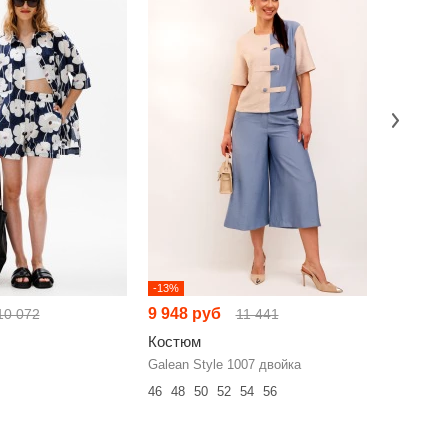
-13%
-15%
9 948 руб
6 957 р
10 072
11 441
Костюм
Костюм
Galean Style 1007 двойка
ТAиЕР 13
46
48
50
52
54
56
46
48
50