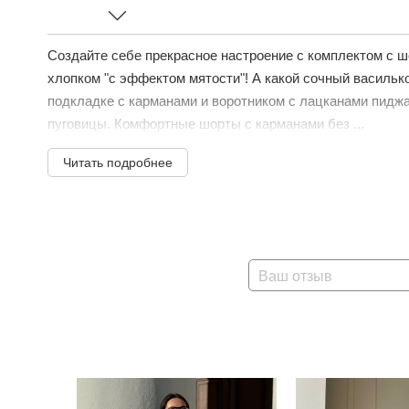
Создайте себе прекрасное настроение с комплектом с шо
хлопком "с эффектом мятости"! А какой сочный васильк
подкладке с карманами и воротником с лацканами пиджач
пуговицы. Комфортные шорты с карманами без ...
Читать подробнее
Ваш отзыв