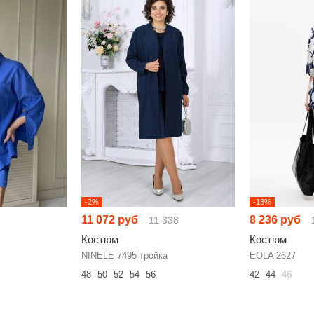
-2%
-18%
11 072 руб
8 236 руб
11 338
Костюм
Костюм
NINELE 7495 тройка
EOLA 2627
48
50
52
54
56
42
44
46