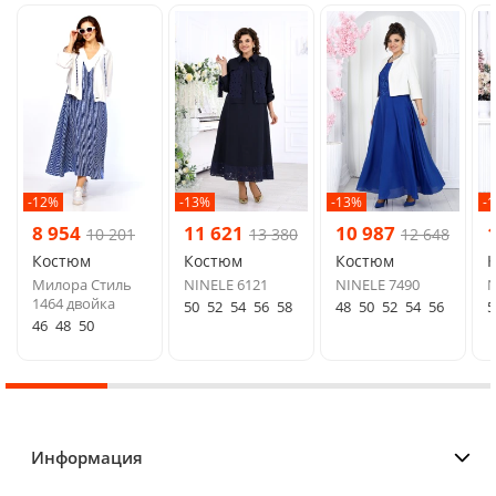
-12%
-13%
-13%
-
8 954
11 621
10 987
10 201
13 380
12 648
Костюм
Костюм
Костюм
Милора Стиль
NINELE 6121
NINELE 7490
N
1464 двойка
50
52
54
56
58
48
50
52
54
56
5
46
48
50
Информация