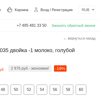
е
Корзина
Вход
/
Регистрация
+7 495 481 33 50
Заказать обратный звонок
← вернуться назад
035 двойка -1 молоко, голубой
-19%
2 976
руб
- экономии!
уб
48
50
52
54
56
58
60