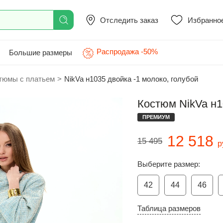
Отследить заказ
Избранно
Распродажа -50%
Большие размеры
тюмы с платьем
>
NikVa н1035 двойка -1 молоко, голубой
Костюм NikVa н1
ПРЕМИУМ
12 518
15 495
р
Выберите размер:
42
44
46
Таблица размеров