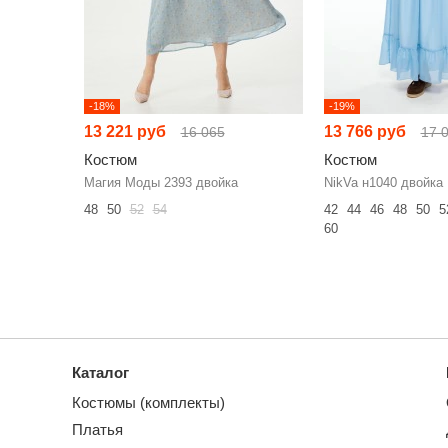
-18%
-19%
13 221 руб
13 766 руб
16 065
17 
Костюм
Костюм
Магия Моды 2393 двойка
NikVa н1040 двойка
48
50
52
54
42
44
46
48
50
5
60
Каталог
Костюмы (комплекты)
Платья