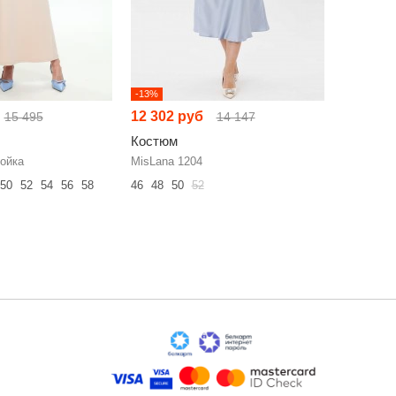
-13%
-19%
12 302 руб
13 766 
15 495
14 147
Костюм
Костюм
войка
MisLana 1204
NikVa н10
50
52
54
56
58
46
48
50
52
42
44
46
60