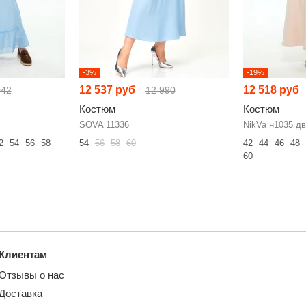
-3%
-19%
12 537 руб
12 518 руб
042
12 990
Костюм
Костюм
SOVA 11336
NikVa н1035 д
2
54
56
58
54
56
58
60
42
44
46
48
60
Клиентам
Отзывы о нас
Доставка