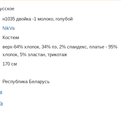
усское
н1035 двойка -1 молоко, голубой
NikVa
Костюм
верх-64% хлопок, 34% пэ, 2% спандекс, платье - 95%
хлопок, 5% эластан, трикотаж
170 см
Республика Беларусь
a
Va