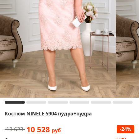
Костюм NINELE 5904 пудра+пудра
10 528
13 623
-24%
руб