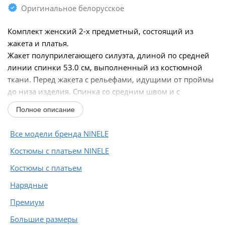
Оригинальное белорусское
Комплект женский 2-х предметный, состоящий из
жакета и платья.
Жакет полуприлегающего силуэта, длиной по средней
линии спинки 53.0 см, выполненный из костюмной
ткани. Перед жакета с рельефами, идущими от проймы
до низа изделия. Спинка со средним швом и с
рельефами, идущими от проймы до низа...
Полное описание
Все модели бренда NINELE
Костюмы с платьем NINELE
Костюмы с платьем
Нарядные
Премиум
Большие размеры