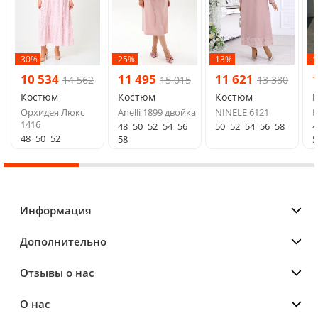
-30%
-25%
-13%
-
10 534
11 495
11 621
14 562
15 015
13 380
Костюм
Костюм
Костюм
Орхидея Люкс
Anelli 1899 двойка
NINELE 6121
Ю
1416
48
50
52
54
56
50
52
54
56
58
4
48
50
52
58
5
Информация
Дополнительно
Отзывы о нас
О нас