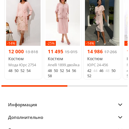
-14%
-25%
-14%
-
12 000
11 495
14 986
13 818
15 015
17 266
Костюм
Костюм
Костюм
Мода Юрс 2754
Anelli 1899 двойка
ЮРС 24-456
N
48
50
52
54
48
50
52
54
56
42
44
46
48
50
4
58
52
5
Информация
Дополнительно