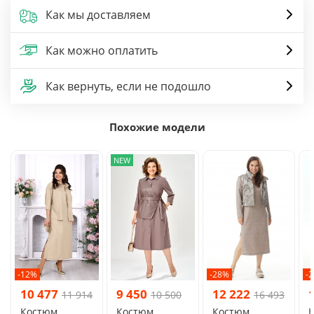
Как мы доставляем
Как можно оплатить
Как вернуть, если не подошло
Похожие модели
NEW
-12%
-28%
-
10 477
9 450
12 222
11 914
10 500
16 493
Костюм
Костюм
Костюм