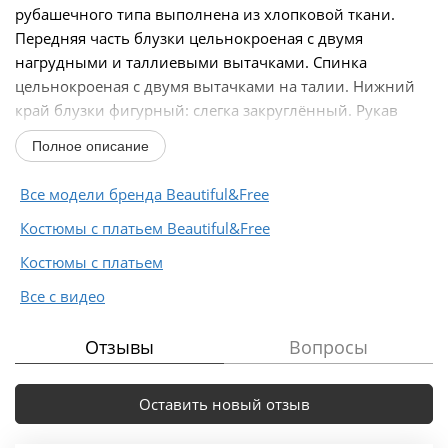
рубашечного типа выполнена из хлопковой ткани.
Передняя часть блузки цельнокроеная с двумя
нагрудными и таллиевыми вытачками. Спинка
цельнокроеная с двумя вытачками на талии. Нижний
край блузки фигурный: слегка закруглённый. Рукав
длинный...
Полное описание
Все модели бренда Beautiful&Free
Костюмы с платьем Beautiful&Free
Костюмы с платьем
Все с видео
Отзывы
Вопросы
Оставить новый отзыв