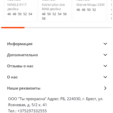
NINELE 6117
KaVari plus size
Магия Моды 2330
N
двойка
8068 двойка
д
46
48
50
52
46
48
50
52
54
48
50
52
54
56
4
58
5
Информация
Дополнительно
Отзывы о нас
О нас
Наши реквизиты
ООО "Ты прекрасна" Адрес: РБ, 224030, г. Брест, ул.
Ясеневая, д. 5/2 к. 41
Тел.: +375297332555