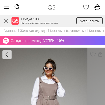
Скидка 10%
Установить
На первый заказ в приложении
Главная
Женская одежда
Костюмы (комплекты)
Костюмы 
Сегодня промокод УСПЕЙ
-10%