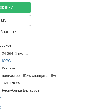
корзину
разу
збранное
усское
24-364 -1 пудра
ЮРС
Костюм
полиэстер - 91%, спандекс - 9%
164-170 см
Республика Беларусь
С
С