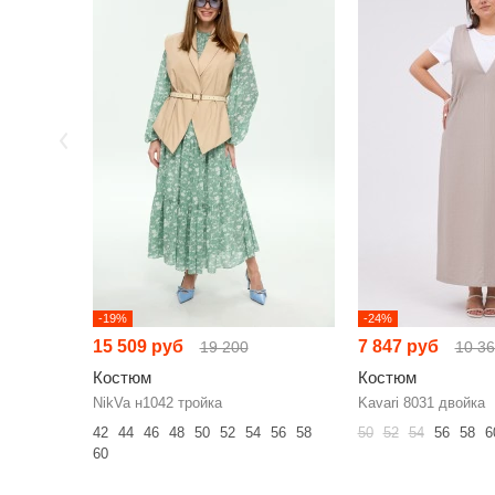
-19%
-24%
15 509 руб
7 847 руб
19 200
10 3
Костюм
Костюм
NikVa н1042 тройка
Kavari 8031 двойка
42
44
46
48
50
52
54
56
58
50
52
54
56
58
6
60