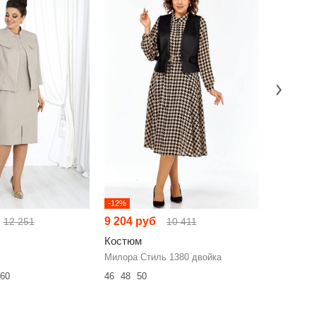
-12%
-11%
9 204 руб
6 617 р
12 251
10 411
Костюм
Костюм
Милора Стиль 1380 двойка
Anastasia
60
46
48
50
50
52
54