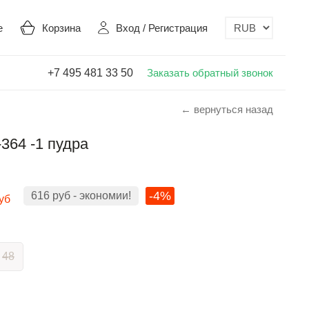
е
Корзина
Вход
/
Регистрация
+7 495 481 33 50
Заказать обратный звонок
← вернуться назад
364 -1 пудра
-4%
616
руб
- экономии!
уб
48