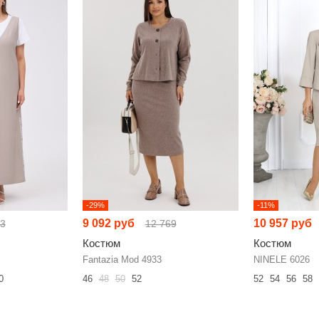
-29%
-11%
9 092 руб
10 957 руб
63
12 769
Костюм
Костюм
Fantazia Mod 4933
NINELE 6026
0
46
48
50
52
52
54
56
58