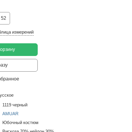
52
блица измерений
корзину
разу
збранное
усское
1119 черный
AMUAR
Юбочный костюм
Вискоза 70%,нейлон 30%