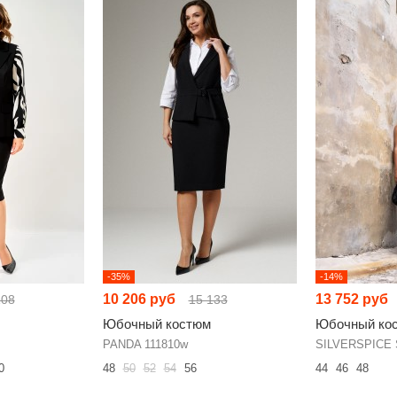
-35%
-14%
10 206 руб
13 752 руб
108
15 133
Юбочный костюм
Юбочный ко
PANDA 111810w
SILVERSPICE 
0
48
50
52
54
56
44
46
48