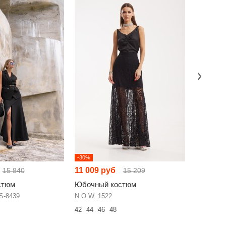
-30%
-23%
11 009 руб
9 579 р
15 840
15 209
стюм
Юбочный костюм
Юбочны
S-8439
N.O.W. 1522
ANIDEN 6
42
44
46
48
48
50
52