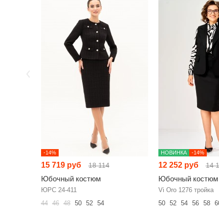
-14%
НОВИНКА
-14%
15 719 руб
12 252 руб
18 114
14 
Юбочный костюм
Юбочный костюм
ЮРС 24-411
Vi Oro 1276 тройка
44
46
48
50
52
54
50
52
54
56
58
6