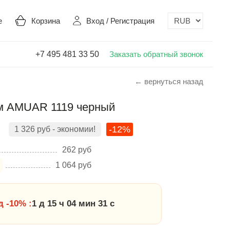
е
Корзина
Вход
/
Регистрация
+7 495 481 33 50
Заказать обратный звонок
← вернуться назад
м AMUAR 1119 черный
-12%
1 326
руб
- экономии!
262
руб
1 064
руб
 -10% :
1 д 15 ч 04 мин 30 с