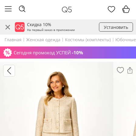
Скидка 10%
Установить
На первый заказ в приложении
Главная
Женская одежда
Костюмы (комплекты)
Юбочные
Сегодня промокод УСПЕЙ
-10%