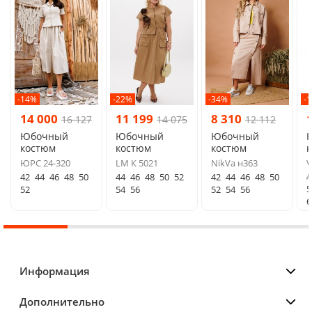
-14%
-22%
-34%
-
14 000
11 199
8 310
16 127
14 075
12 112
Юбочный
Юбочный
Юбочный
костюм
костюм
костюм
ЮРС 24-320
LM К 5021
NikVa н363
V
д
42
44
46
48
50
44
46
48
50
52
42
44
46
48
50
5
52
54
56
52
54
56
6
Информация
Дополнительно