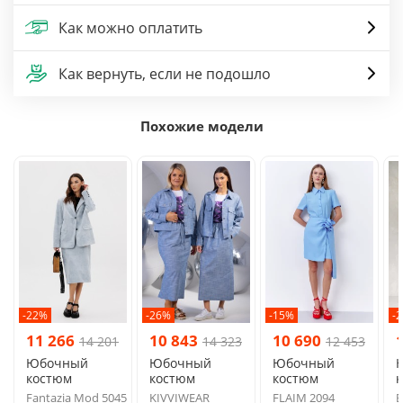
Как можно оплатить
Как вернуть, если не подошло
Похожие модели
-22%
-26%
-15%
-
11 266
10 843
10 690
14 201
14 323
12 453
Юбочный
Юбочный
Юбочный
костюм
костюм
костюм
Fantazia Mod 5045
KIVVIWEAR
FLAIM 2094
E